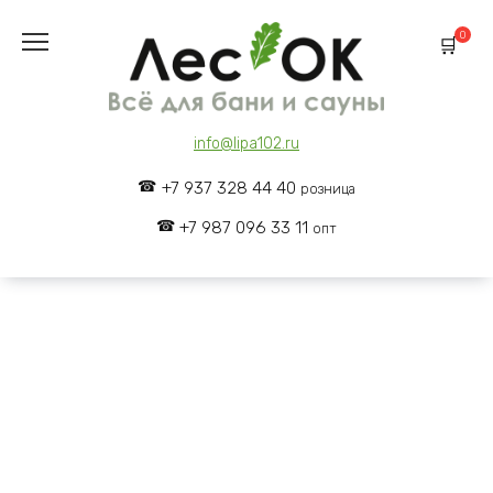
Skip
to
0
content
info@lipa102.ru
+7 937 328 44 40
розница
+7 987 096 33 11
опт